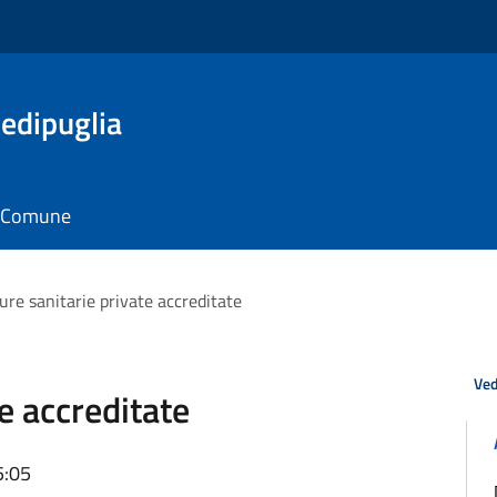
edipuglia
il Comune
ure sanitarie private accreditate
Ved
te accreditate
5:05