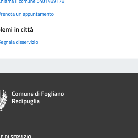
Chiama il comune 0481489178
Prenota un appuntamento
lemi in città
Segnala disservizio
Comune di Fogliano
Redipuglia
E DI SERVIZIO