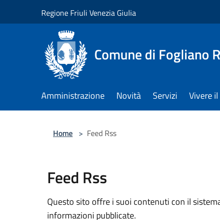
Salta al contenuto principale
Regione Friuli Venezia Giulia
Comune di Fogliano R
Amministrazione
Novità
Servizi
Vivere 
Home
>
Feed Rss
Feed Rss
Questo sito offre i suoi contenuti con il sist
informazioni pubblicate.