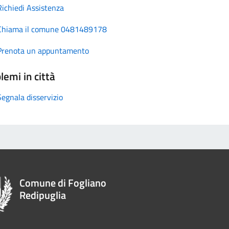
Richiedi Assistenza
Chiama il comune 0481489178
Prenota un appuntamento
lemi in città
Segnala disservizio
Comune di Fogliano
Redipuglia