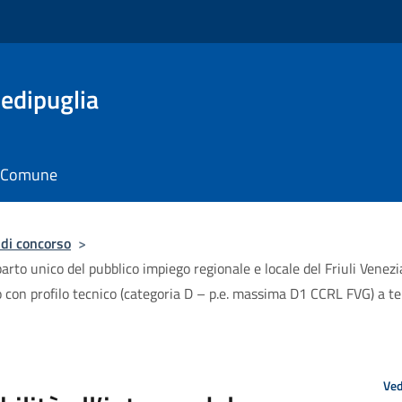
edipuglia
il Comune
 di concorso
>
arto unico del pubblico impiego regionale e locale del Friuli Venezia
tivo con profilo tecnico (categoria D – p.e. massima D1 CCRL FVG) a
Ved