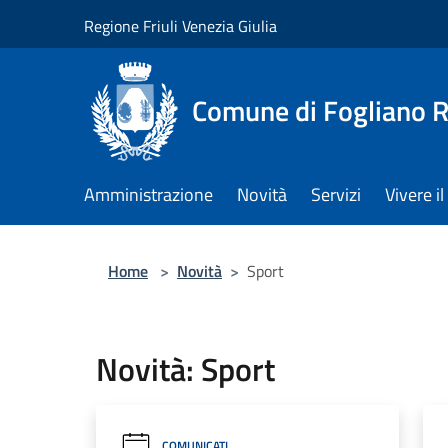
Salta al contenuto principale
Regione Friuli Venezia Giulia
Comune di Fogliano R
Amministrazione
Novità
Servizi
Vivere 
Home
>
Novità
>
Sport
Novità: Sport
COMUNICATI