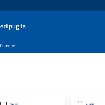
edipuglia
il Comune
AVVISI
AVVISI