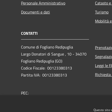
Personale Amministrativo
Catasto e
Documenti e dati
Turismo
Mobilità e
CONTATTI
Comune di Fogliano Redipuglia
Prenotaz
Largo Donatori di Sangue , 10 - 34070
Segnalazi
Fogliano Redipuglia (GO)
Leggi le 
Codice Fiscale: 00123380313
Richiesta
Partita IVA: 00123380313
PEC:
comune.foglianoredipuglia@certgov.fvg.it
Centralino Unico: 0481489178
Questo sito 