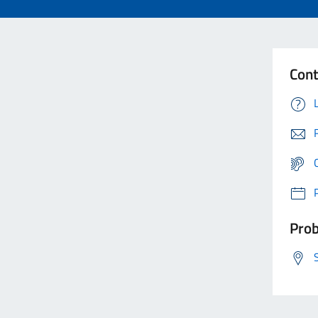
Cont
Prob