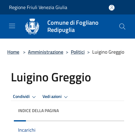
Salta al contenuto principale
Regione Friuli Venezia Giulia
Comune di Fogliano
Redipuglia
Home
>
Amministrazione
>
Politici
>
Luigino Greggio
Luigino Greggio
Condividi
Vedi azioni
INDICE DELLA PAGINA
Incarichi