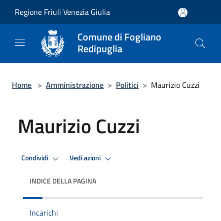
Salta al contenuto principale
Regione Friuli Venezia Giulia
Comune di Fogliano
Redipuglia
Home
>
Amministrazione
>
Politici
>
Maurizio Cuzzi
Maurizio Cuzzi
Condividi
Vedi azioni
INDICE DELLA PAGINA
Incarichi