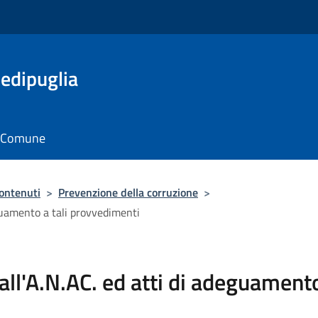
edipuglia
il Comune
contenuti
>
Prevenzione della corruzione
>
guamento a tali provvedimenti
ll'A.N.AC. ed atti di adeguamento