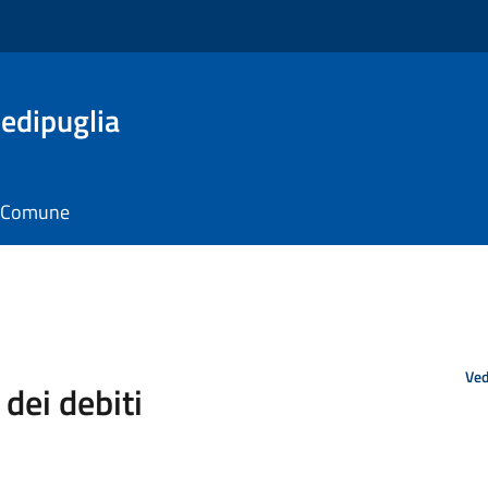
edipuglia
il Comune
Ved
ei debiti