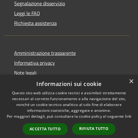
Segnalazione disservizio
Leggi le FAQ
Richiesta assistenza
Amministrazione trasparente
Informativa privacy
Note legali
×
Dichiarazione di accessibilità
Informazioni sui cookie
Questo sito web utilizza cookie tecnici e assimilati strettamente
necessari al corretto funzionamento e alla navigazione del sito,
nonché un cookie tecnico analitico al solo fine di elaborare
informazioni statistiche, aggregate e anonime.
RSS
Copyright © 2026 • Comune di
Per maggiori dettagli, può consultare la cookie policy al seguente
link
Accessibilità
Fogliano Redipuglia • Powered
Privacy
Municipium
Accesso
by
•
RIFIUTA TUTTO
ACCETTA TUTTO
Cookie
redazione