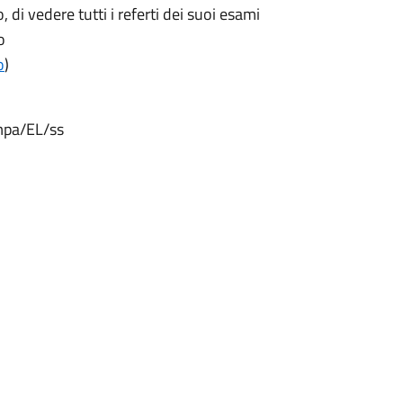
, di vedere tutti i referti dei suoi esami
o
o
)
mpa/EL/ss