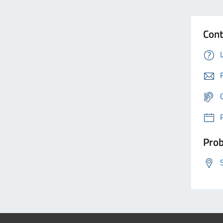
Cont
Prob