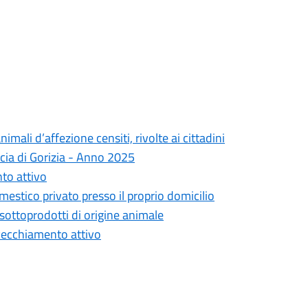
mali d’affezione censiti, rivolte ai cittadini
incia di Gorizia - Anno 2025
to attivo
mestico privato presso il proprio domicilio
ottoprodotti di origine animale
nvecchiamento attivo