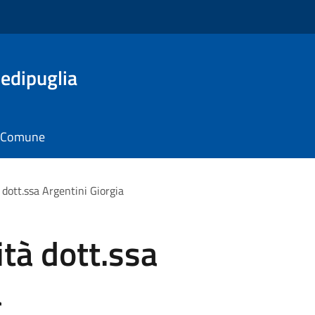
edipuglia
il Comune
 dott.ssa Argentini Giorgia
ità dott.ssa
a